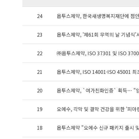
24
옵투스제약, 한국새생명복지재단에 점안
23
옵투스제약, '제61회 무역의 날 기념식'
22
㈜옵투스제약, ISO 37301 및 ISO 37
21
옵투스제약, ISO 14001·ISO 45001
20
옵투스제약, `여가친화인증` 획득… "
19
오에수, 각막 및 결막 건강을 위한 '피아
18
옵투스제약 "오에수 신규 패키지 출시 및