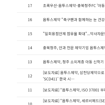
17
초록우산-옵투스제약-충북청주FC '아동 
16
옵투스제​약 "축구팬과 함께하는 눈 건강
15
"일회용점안제 점유율 확대"...약사자문
14
충북청주, 안과 전문 제약기업 옵투스제
13
옵투스제약, 청주 소외계층 아동 신학기
[보도자료] 옵투스제약, 삼천당제약으로
12
'SCD411' 한국 시…
11
[보도자료] “옵투스제약, ISO 3700
[보도자료] “옵투스제약, 세르비메드(SERV
10